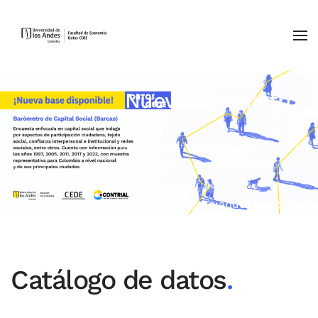
Skip to main content
Nueva Barómetro
Los datos de Barcas son de acceso
restringido. Para poder acceder
escríbenos a
datoscede@uniandes.edu.co
Catálogo de datos
.