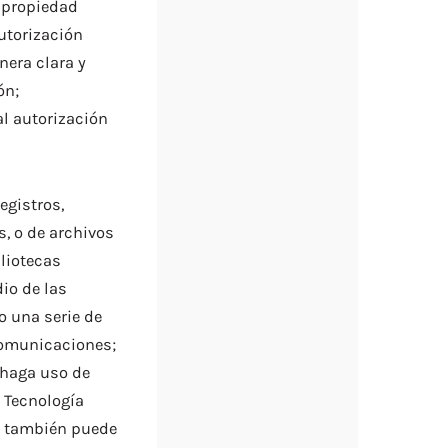
e propiedad
autorización
nera clara y
ón;
al autorización
egistros,
s, o de archivos
bliotecas
dio de las
o una serie de
Comunicaciones;
 haga uso de
e Tecnología
, también puede