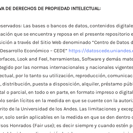
VA DE DERECHOS DE PROPIEDAD INTELECTUAL:
servados: Las bases o bancos de datos, contenidos digitales
ción que se encuentra y reposa en el presente repositorio e
ición a través del Sitio Web denominado “Centro de Datos d
 Desarrollo Económico – CEDE”
https://datoscede.uniandes.
erfaces, Look and Feel, herramientas, Software y demás mate
egido por las normas internacionales y nacionales vigente
ectual, por lo tanto su utilización, reproducción, comunicac
 distribución, puesta a disposición, alquiler, préstamo púb
tal o parcial, en todo o en parte, en formato impreso o digit
olo serán lícitos en la medida en que se cuente con la autori
rito de la Universidad de los Andes. Las limitaciones y exce
r, solo serán aplicables en la medida en que se den dentro 
os Honrados (Fair use); es decir siempre y cuando estén pr