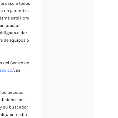
ste caso a todos
es no garantiza
isma esté libre
en prestar
obligada a dar
e de equipos o
s del Centro de
edu.co/
, se
os terceros,
diciones así
 y su buscador
ualquier medio