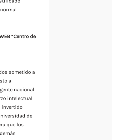
stificado
a normal
WEB “Centro de
idos sometido a
sto a
igente nacional
rzo intelectual
 invertido
niversidad de
ra que los
y demás