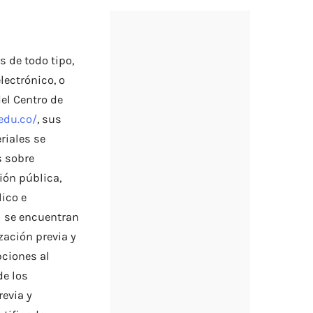
 de todo tipo,
lectrónico, o
el Centro de
edu.co/
, sus
riales se
s sobre
ión pública,
lico e
al se encuentran
zación previa y
pciones al
de los
evia y