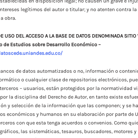
tablecidas en disposición legal; no causen un grave e inju
intereses legítimos del autor o titular; y no atenten contra l
la obra.
E USO DEL ACCESO A LA BASE DE DATOS DENOMINADA SITIO 
o de Estudios sobre Desarrollo Económico –
datoscede.uniandes.edu.co/
bancos de datos automatizados o no, información o conten
ormático o cualquier clase de repositorios electrónicos, pue
terceros – usuarios, están protegidos por la normatividad v
por la disciplina del Derecho de Autor, en tanto existe esfue
ión y selección de la información que las componen; y se ha
sos económicos y humanos en su elaboración por parte de U
erceros con que esta tenga acuerdos o convenios. Como quie
ográficos, las sistemáticas, tesauros, buscadores, motores 