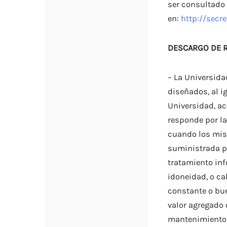
ser consultado
en:
http://secr
DESCARGO DE R
– La Universida
diseñados, al i
Universidad, ac
responde por la
cuando los mis
suministrada p
tratamiento in
idoneidad, o c
constante o bu
valor agregado 
mantenimiento f