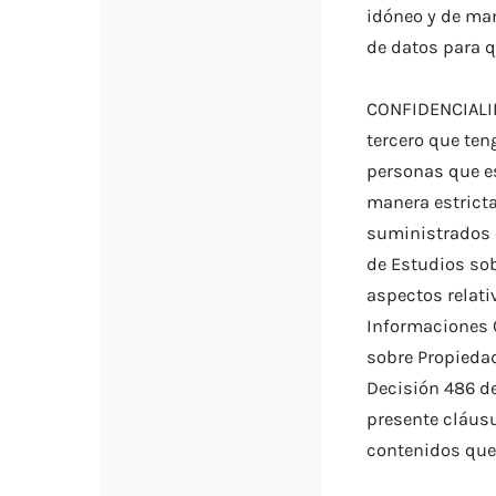
idóneo y de man
de datos para 
CONFIDENCIALID
tercero que ten
personas que e
manera estricta
suministrados c
de Estudios so
aspectos relati
Informaciones C
sobre Propiedad
Decisión 486 de
presente cláusu
contenidos que 