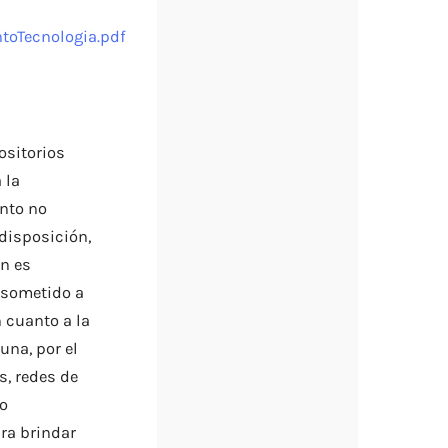
toTecnologia.pdf
ositorios
 la
anto no
disposición,
n es
 sometido a
 cuanto a la
na, por el
, redes de
 o
ra brindar