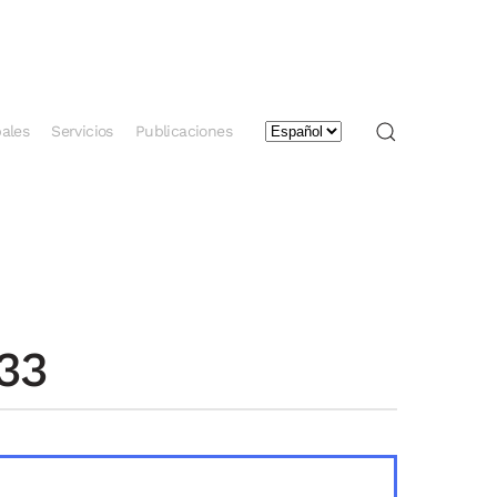
Elegir
ales
Servicios
Publicaciones
un
idioma
33