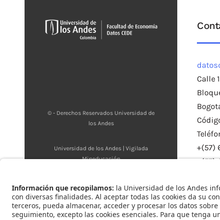
Cont
datos
Calle 
Bloqu
Bogot
© - Derechos Reservados Universidad de
Código
los Andes
Teléfo
+(57)
Universidad de los Andes | Vigilada
Mineducación
+(57)
Reconocimiento como Universidad:
Ext.: 
Decreto 1297 del 30 de mayo de 1964.
Reconocimiento personería jurídica:
Resolución 28 del 23 de febrero de 1949
Minjusticia.