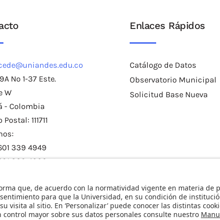
acto
Enlaces Rápidos
cede@uniandes.edu.co
Catálogo de Datos
19A No 1-37 Este.
Observatorio Municipal
e W
Solicitud Base Nueva
á - Colombia
 Postal: 111711
nos:
 601 339 4949
 601 339 4999
2421 - 2418